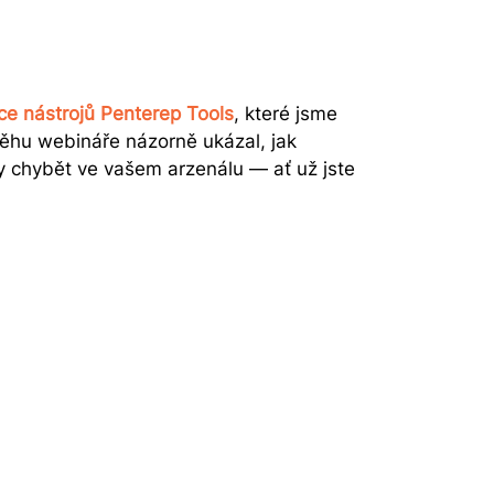
e nástrojů Penterep Tools
, které jsme
běhu webináře názorně ukázal, jak
ěly chybět ve vašem arzenálu — ať už jste