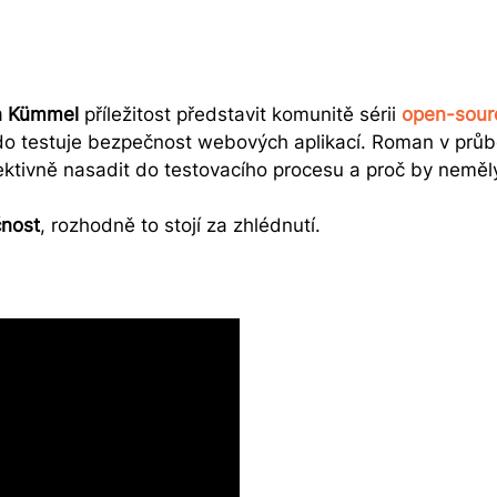
 Kümmel
příležitost představit komunitě sérii
open-sourc
kdo testuje bezpečnost webových aplikací. Roman v prů
e efektivně nasadit do testovacího procesu a proč by nem
čnost
, rozhodně to stojí za zhlédnutí.