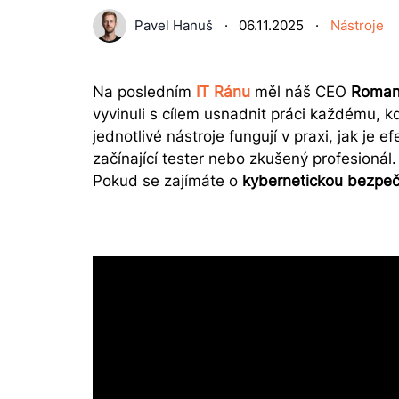
Pavel Hanuš
·
06.11.2025
·
Nástroje
Na posledním
IT Ránu
měl náš CEO
Roman
vyvinuli s cílem usnadnit práci každému, 
jednotlivé nástroje fungují v praxi, jak j
začínající tester nebo zkušený profesionál.
Pokud se zajímáte o
kybernetickou bezpe