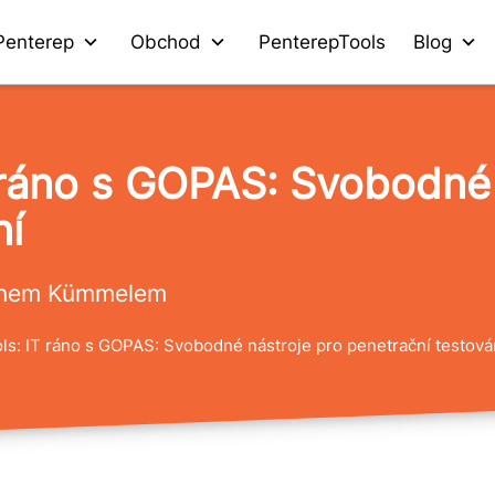
Penterep
Obchod
PenterepTools
Blog
 ráno s GOPAS: Svobodné 
ní
manem Kümmelem
ls: IT ráno s GOPAS: Svobodné nástroje pro penetrační testová