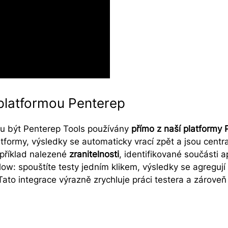
s platformou Penterep
u být Penterep Tools používány
přímo z naší platformy 
atformy, výsledky se automaticky vrací zpět a jsou centr
apříklad nalezené
zranitelnosti
,
identifikované součásti a
flow: spouštíte testy jedním klikem, výsledky se agreguj
Tato integrace výrazně zrychluje práci testera a zároveň