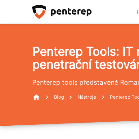
Penterep Tools: IT
penetrační testová
Penterep tools představené Ro
Blog
Nástroje
Penterep Too
Home