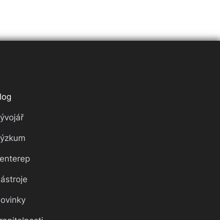
log
ývojář
ýzkum
enterep
ástroje
ovinky