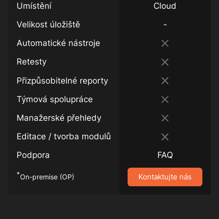
Umístění
Cloud
Velikost úložiště
-
Automatické nástroje
Retesty
Přizpůsobitelné reporty
Týmová spolupráce
Manažerské přehledy
Editace / tvorba modulů
Podpora
FAQ
*
Kontaktujte nás
On-premise (OP)