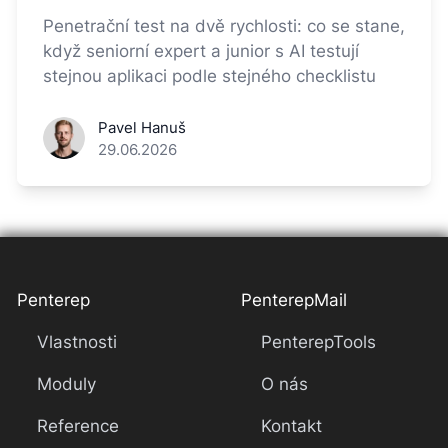
Penetrační test na dvě rychlosti: co se stane,
když seniorní expert a junior s AI testují
stejnou aplikaci podle stejného checklistu
Pavel Hanuš
29.06.2026
Penterep
PenterepMail
Vlastnosti
PenterepTools
Moduly
O nás
Reference
Kontakt